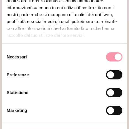
analizzare il nostro traffico. Condividiamo inoltre
informazioni sul modo in cui utilizzi il nostro sito con i
nostri partner che si occupano di analisi dei dati web,
pubblicità e social media, i quali potrebbero combinarle
PRODOTTI CORRELATI
con altre informazioni che hai fornito loro o che hanno
raccolto dal tuo utilizzo dei loro servizi.
VENDUTO
Selezione
Necessari
del
consenso
Preferenze
Statistiche
ARMANI COLLEZIONI
HERMÈS
GIACCA MARRONE IN VERA
GIACCA IN LANA
Marketing
PELLE
€
550.00
€
420.00
€
365.00