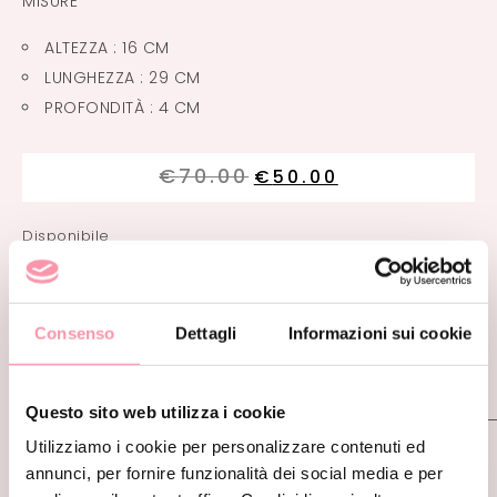
MISURE
ALTEZZA : 16 CM
LUNGHEZZA : 29 CM
PROFONDITÀ : 4 CM
€
70.00
€
50.00
Disponibile
PLASTICIZED
POUCH
AGGIUNGI AL CARRELLO
Consenso
Dettagli
Informazioni sui cookie
quantità
INFORMAZIONI AGGIUNTIVE
Questo sito web utilizza i cookie
Utilizziamo i cookie per personalizzare contenuti ed
annunci, per fornire funzionalità dei social media e per
CONDIZIONI
NUOVO