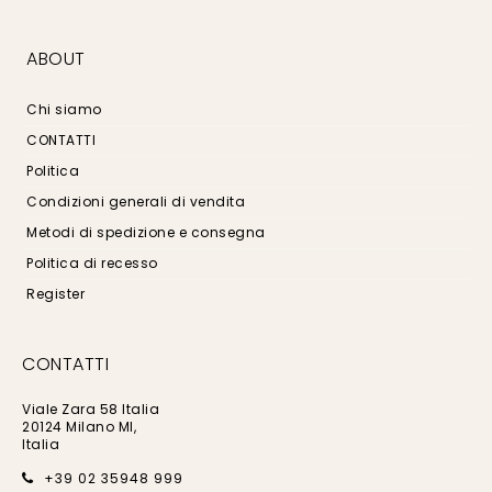
MAX&CO
(1)
ABOUT
MICHAEL KORS
(2)
Chi siamo
MICHELE ROSSI
(0)
CONTATTI
Politica
MILA SCHÖN
(0)
Condizioni generali di vendita
MISSONI
(2)
Metodi di spedizione e consegna
MIU MIU
(1)
Politica di recesso
MONCLER
(1)
Register
MOSCHINO
(7)
CONTATTI
MOSCHINO CHEAP
Viale Zara 58 Italia
AND CHIC
(3)
20124 Milano MI,
Italia
MOSCHINO
+39 02 35948 999