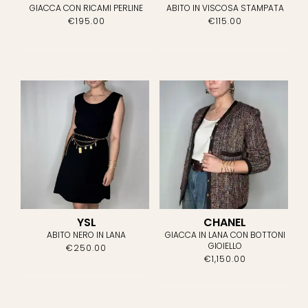
CAPI IN
GIACCA CON RICAMI PERLINE
ABITO IN VISCOSA STAMPATA
PELLE/PELLICCE
(10)
€
195.00
€
115.00
CAPISPALLA
(30)
COMPLETI
(12)
GIACCHE/GILET
(45)
GONNE/PANTALONCINI
(24)
MAGLIERIA
(7)
TROUSERS/JEANS
(16)
YSL
CHANEL
ABITO NERO IN LANA
GIACCA IN LANA CON BOTTONI
GIOIELLO
€
250.00
T-SHIRTS/TOPS
(17)
€
1,150.00
Brand