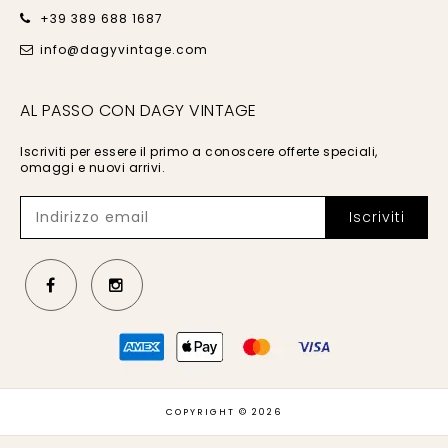
COUTURE
(1)
+39 389 688 1687
info@dagyvintage.com
MOSCHINO
JEANS
(3)
AL PASSO CON DAGY VINTAGE
MUGLER
(1)
Iscriviti per essere il primo a conoscere offerte speciali,
NO BRAND
(1)
omaggi e nuovi arrivi.
PAROSH
(2)
PAULA
CADEMARTORI
(0)
PENNYBLACK
(4)
PIACENZA 1733
(1)
PRADA
(4)
COPYRIGHT © 2026
RALPH LAUREN
(6)