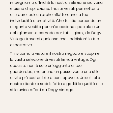
impegniamo affinché la nostra selezione sia varia
LACOSTE
(1)
e piena di ispirazione. I nostri vestiti permettono
LANVIN
(0)
di creare look unici che rifletteranno la tua
individualità e creatività. Che tu stia cercando un
LOEWE
(1)
elegante vestito per un'occasione speciale o un
LORO PIANA
(0)
abbigliamento comodo per tutti i giorni, da Dagy
Vintage troverai qualcosa che soddisferà le tue
LOUIS VUITTON
(0)
aspettative.
Ti invitiamo a visitare il nostro negozio e scoprire
LUISA SPAGNOLI
(1)
la vasta selezione di vestiti firmati vintage. Ogni
acquisto non è solo un'aggiunta al tuo
MALO
(1)
guardaroba, ma anche un passo verso uno stile
MARABINI
(1)
di vita più sostenibile e consapevole. Unisciti alla
nostra clientela soddisfatta e goditi la qualità e lo
stile unico offerti da Dagy Vintage.
MARC JACOBS
(0)
MARELLA
(1)
MAX MARA
(9)