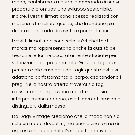
mano, contribuisci a ridurre la domanda di nuovi
HERNO
(0)
prodotti e promuovi uno sviluppo sostenibile.
HUGO BOSS
(2)
Inoltre, i vestiti firmati sono spesso realizzati con
ICEBERG
(0)
materiali di migliore qualità, che li rendono più
duraturi e in grado di resistere per molti anni.
INTREND
(0)
I vestiti firmati non sono solo un'etichetta di
marca, ma rappresentano anche la qualità dei
ISABEL MARANT
(1)
tessuti e le forme accuratamente studiate per
valorizzare il corpo femminile. Grazie a tagli ben
ISABELLE
pensati e alla cura per i dettagli, questi vestiti si
BLANCHE
(0)
adattano perfettamente al corpo, esaltandone i
pregi. Nella nostra offerta troverai sia tagli
JACQUEMUS
(0)
classici, che non passano mai di moda, sia
JIL SANDER
(0)
interpretazioni moderne, che ti permetteranno di
JUST CAVALLI
(2)
distinguerti dalla massa.
Da Dagy Vintage crediamo che la moda non sia
KARA
solo un modo di vestirsi, ma anche una forma di
PELLICCERIA
(0)
espressione personale. Per questo motivo ci