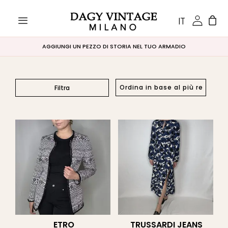
IT
AGGIUNGI UN PEZZO DI STORIA NEL TUO ARMADIO
Filtra
Prezzo
Filtra
€0
€10 000
0
2 500
5 000
10 000
Categorie
prodotto
ABITI
(12)
CAMICIE
(11)
ETRO
TRUSSARDI JEANS