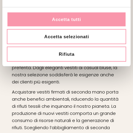
scegliere sia le tendenze classiche che quelle
FERRAGAMO
(2)
moderne della moda.
FERRÈ
(1)
I vestiti firmati si distinguono per il loro stile unico
Accetta tutti
FORNASETTI
(0)
e originale, che spesso ci differenzia dalla moda
di massa. Indossare capi vintage consente alle
Accetta selezionati
persone di creare look unici che riflettono la
FRATELLI ROSSETTI
(1)
propria personalità e gusto. Grazie alla vasta
GATTINONI
(1)
gamma di abiti disponibili, ognuno può trovare
Rifiuta
qualcosa che si adatti al proprio stile e all'epoca
GENNY
(0)
preferita. Dagli eleganti vestiti ai casual bluse, la
nostra selezione soddisferà le esigenze anche
GIORGIO
dei clienti più esigenti.
ARMANI
(2)
Acquistare vestiti firmati di seconda mano porta
GIVENCHY
(0)
anche benefici ambientali, riducendo la quantità
GOYARD
(0)
di rifiuti tessili che inquinano il nostro pianeta. La
produzione di nuovi vestiti comporta un grande
GUCCI
(1)
consumo di risorse naturali e la generazione di
HERMÈS
(4)
rifiuti. Scegliendo l’abbigliamento di seconda