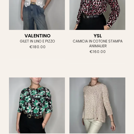
BALMAIN
(4)
BLUMANIRE
(0)
BOTTEGA VENETA
(1)
VALENTINO
YSL
GILET IN LINO E PIZZO
CAMICIA IN COTONE STAMPA
ANIMALIER
€
180.00
BRUNELLO
€
160.00
CUCINELLI
(3)
BULGARI
(0)
BURBERRY
(1)
CACHAREL
(1)
CAROLINA
HERRERA
(0)
CARTIER
(0)
CÈLINE
(1)