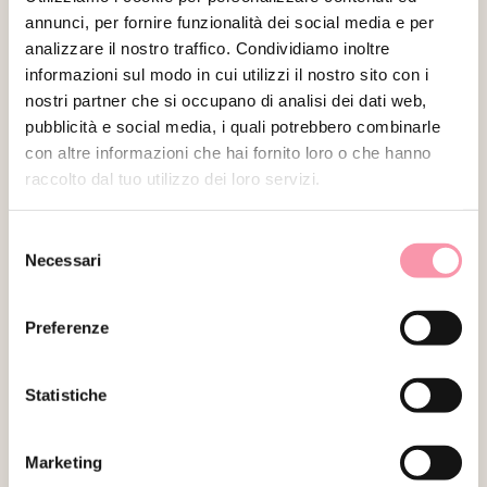
DSQUARED2
(2)
annunci, per fornire funzionalità dei social media e per
EMILIO PUCCI
(1)
analizzare il nostro traffico. Condividiamo inoltre
informazioni sul modo in cui utilizzi il nostro sito con i
1
2
3
4
…
12
13
14
→
nostri partner che si occupano di analisi dei dati web,
EMPORIO
ARMANI
(2)
pubblicità e social media, i quali potrebbero combinarle
con altre informazioni che hai fornito loro o che hanno
Ampia selezione di vestiti firmati
raccolto dal tuo utilizzo dei loro servizi.
ENRICO COVERI
(0)
vintage.
Selezione
ERMANNO
Da Dagy Vintage troverete una collezione
Necessari
del
SCERVINO
(0)
accuratamente selezionata di vestiti firmati
consenso
vintage a partire dagli anni '60. Ogni capo della
ESCADA
(1)
Preferenze
nostra collezione è stato scelto con cura per
ESPRIT
(1)
garantire la massima qualità e uno stile unico.
Oltre all'abbigliamento vintage, Dagy Vintage
ETRO
(1)
Statistiche
offre anche una selezione di vestiti firmati
FAY
(2)
contemporanei dei grandi marchi internazionali
FENDI
(6)
come Gucci, Chanel e Dior. In questo modo, puoi
Marketing