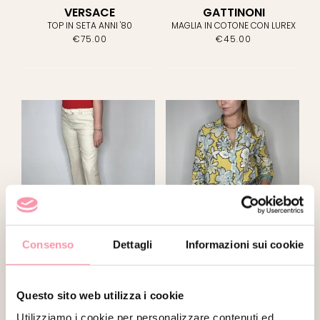
VERSACE
GATTINONI
CHANEL
(6)
TOP IN SETA ANNI '80
MAGLIA IN COTONE CON LUREX
€
75.00
€
45.00
CHANEL VIP GIFT
(0)
CHLOÉ
(0)
CLAUDIO
ORCIANI
(0)
CLIPS MORE
(1)
COLOMBO
(0)
D&G
(4)
DAGMARA
(0)
Consenso
Dettagli
Informazioni sui cookie
MAX MARA
MAX MARA
DIOR
(5)
PANTALONE IN LINO BEIGE
CAMICIA IN COTONE CON
RICAMO
€
88.00
€
66.00
Questo sito web utilizza i cookie
DOLCE&GABBANA
(17)
Utilizziamo i cookie per personalizzare contenuti ed