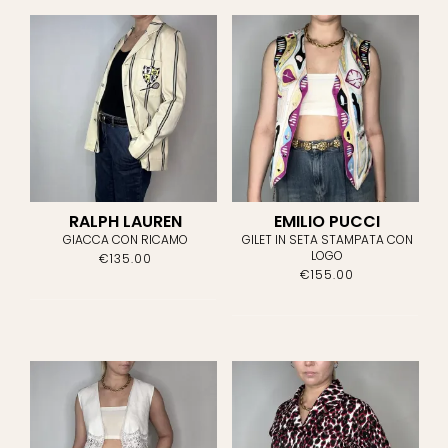
AGNONA
(0)
ALAÏA
(0)
ALBERTA FERRETTI
(3)
ALBERTO BIANI
(1)
ARMANI
COLLEZIONI
(3)
RALPH LAUREN
EMILIO PUCCI
GIACCA CON RICAMO
GILET IN SETA STAMPATA CON
LOGO
€
135.00
ARMANI
€
155.00
EXCHANGE
(2)
ARMANI JEANS
(3)
ASPESI
(1)
BALENCIAGA
(1)