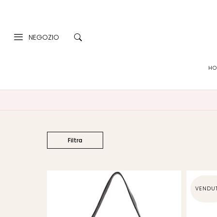
NEGOZIO
Filtra
HO
Prezzo
€0
€10 000
0
2 500
5 000
10 000
Categorie
Filtra
prodotto
ARCHIVIO
(45)
VENDU
DAGMARA
(0)