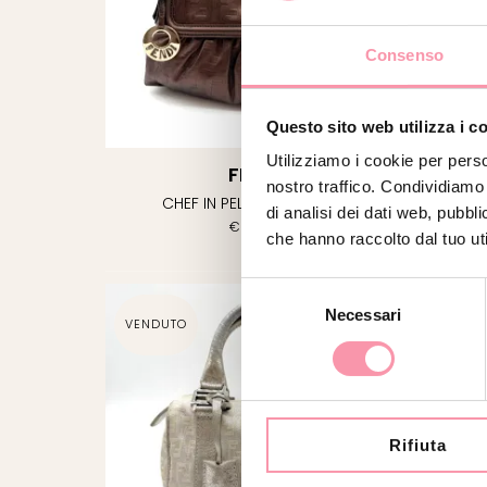
FILTRA
Consenso
Questo sito web utilizza i c
Utilizziamo i cookie per perso
FENDI
nostro traffico. Condividiamo 
CHEF IN PELLE METALLIZZATA
di analisi dei dati web, pubbl
€
650.00
che hanno raccolto dal tuo uti
Selezione
Necessari
del
VENDUTO
VENDU
consenso
Rifiuta