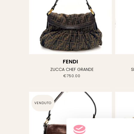
BORSE A MENO DI
700E
(1)
TUTTO
L’ABBIGLIAMENTO
(16)
PEZZI UNICI
(7)
ABBIGLIAMENTO
(6)
FENDI
ZUCCA CHEF GRANDE
S
€
750.00
ACCESSORI
(2)
BIJOUX
(0)
BORSE
(8)
VENDUTO
SCARPE
(0)
PREZZO SPECIALE
(1)