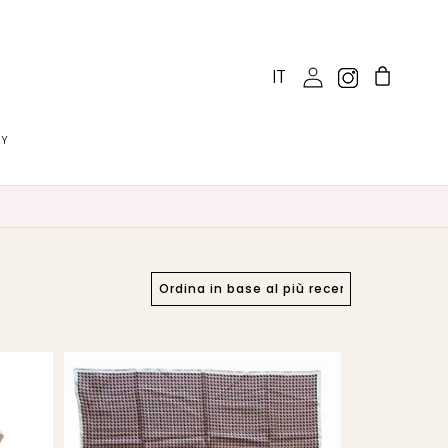
IT
CY