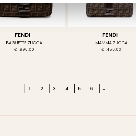
FENDI
FENDI
BAGUETTE ZUCCA
MAMMA ZUCCA
€
1,890.00
€
1,450.00
1
2
3
4
5
6
→