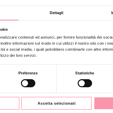
Dettagli
ookie
nalizzare contenuti ed annunci, per fornire funzionalità dei socia
FENDI
FENDI
inoltre informazioni sul modo in cui utilizzi il nostro sito con i n
CRAYONS POCHETTE
IN TELA ZUCCA
icità e social media, i quali potrebbero combinarle con altre inform
€
560.00
€
690.00
lizzo dei loro servizi.
Preferenze
Statistiche
TO
VENDUTO
Accetta selezionati