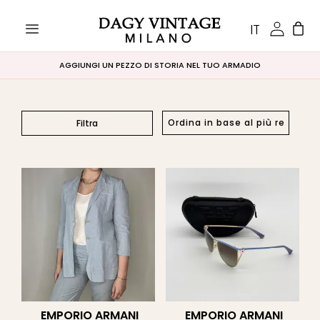
IT
AGGIUNGI UN PEZZO DI STORIA NEL TUO ARMADIO
Filtra
Prezzo
Filtra
€0
€10 000
0
2 500
5 000
10 000
Categorie
prodotto
ARCHIVIO
(0)
DAGMARA
(0)
EMPORIO ARMANI
EMPORIO ARMANI