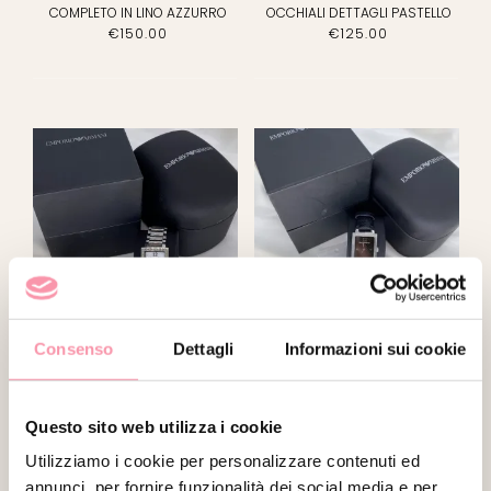
BORSE A MENO DI
COMPLETO IN LINO AZZURRO
OCCHIALI DETTAGLI PASTELLO
700E
(0)
€
150.00
€
125.00
TUTTO
L’ABBIGLIAMENTO
(5)
PEZZI UNICI
(0)
ABBIGLIAMENTO
(2)
ACCESSORI
(1)
BIJOUX
(2)
Consenso
Dettagli
Informazioni sui cookie
EMPORIO ARMANI
EMPORIO ARMANI
BORSE
(0)
OROLOGIO CON QUADRANTE IN
OROLOGIO CON CINTURINO IN
MADREPERLA
PELLE NERO
SCARPE
(0)
€
145.00
€
65.00
Questo sito web utilizza i cookie
PREZZO
Utilizziamo i cookie per personalizzare contenuti ed
SPECIALE
(0)
annunci, per fornire funzionalità dei social media e per