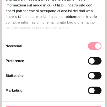
informazioni sul modo in cui utilizzi il nostro sito con i
nostri partner che si occupano di analisi dei dati web,
pubblicità e social media, i quali potrebbero combinarle
PRODOTTI CORRELATI
con altre informazioni che hai fornito loro o che hanno
raccolto dal tuo utilizzo dei loro servizi.
VENDUTO
VENDUTO
Selezione
Necessari
del
consenso
Preferenze
Statistiche
GUCCI
LOUIS VUITTON
BLONDIE MODEL IN SUPREME
POCHETTE ACCESSOIRES
CANVAS
STAMPA PANDA
Marketing
€
1,800.00
€
1,390.00