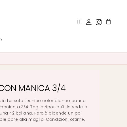
IT
CY
CON MANICA 3/4
.H. in tessuto tecnico color bianco panna.
manica a 3/4. Taglia riporta XL, la vedete
na 42 italiana. Perciò dipende un po'
le dare alla maglia. Condizioni ottime,
.