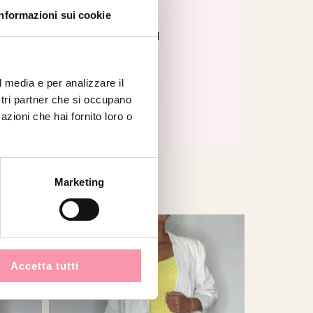
Informazioni sui cookie
ODELLA
42 IT – H. 177 CM
CAPO
XL – 46/48 IT
l media e per analizzare il
IONI
OTTIME
ostri partner che si occupano
azioni che hai fornito loro o
Marketing
Accetta tutti